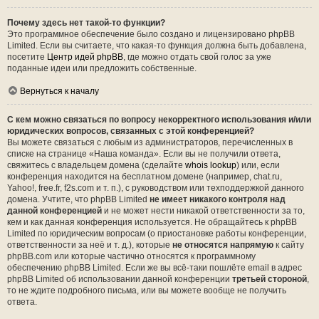
Почему здесь нет такой-то функции?
Это программное обеспечение было создано и лицензировано phpBB
Limited. Если вы считаете, что какая-то функция должна быть добавлена,
посетите
Центр идей phpBB
, где можно отдать свой голос за уже
поданные идеи или предложить собственные.
Вернуться к началу
С кем можно связаться по вопросу некорректного использования и/или
юридических вопросов, связанных с этой конференцией?
Вы можете связаться с любым из администраторов, перечисленных в
списке на странице «Наша команда». Если вы не получили ответа,
свяжитесь с владельцем домена (сделайте
whois lookup
) или, если
конференция находится на бесплатном домене (например, chat.ru,
Yahoo!, free.fr, f2s.com и т. п.), с руководством или техподдержкой данного
домена. Учтите, что phpBB Limited
не имеет никакого контроля над
данной конференцией
и не может нести никакой ответственности за то,
кем и как данная конференция используется. Не обращайтесь к phpBB
Limited по юридическим вопросам (о приостановке работы конференции,
ответственности за неё и т. д.), которые
не относятся напрямую
к сайту
phpBB.com или которые частично относятся к программному
обеспечению phpBB Limited. Если же вы всё-таки пошлёте email в адрес
phpBB Limited об использовании данной конференции
третьей стороной
,
то не ждите подробного письма, или вы можете вообще не получить
ответа.