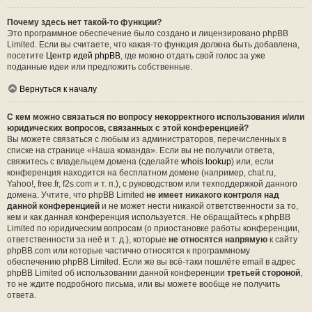
Почему здесь нет такой-то функции?
Это программное обеспечение было создано и лицензировано phpBB
Limited. Если вы считаете, что какая-то функция должна быть добавлена,
посетите
Центр идей phpBB
, где можно отдать свой голос за уже
поданные идеи или предложить собственные.
Вернуться к началу
С кем можно связаться по вопросу некорректного использования и/или
юридических вопросов, связанных с этой конференцией?
Вы можете связаться с любым из администраторов, перечисленных в
списке на странице «Наша команда». Если вы не получили ответа,
свяжитесь с владельцем домена (сделайте
whois lookup
) или, если
конференция находится на бесплатном домене (например, chat.ru,
Yahoo!, free.fr, f2s.com и т. п.), с руководством или техподдержкой данного
домена. Учтите, что phpBB Limited
не имеет никакого контроля над
данной конференцией
и не может нести никакой ответственности за то,
кем и как данная конференция используется. Не обращайтесь к phpBB
Limited по юридическим вопросам (о приостановке работы конференции,
ответственности за неё и т. д.), которые
не относятся напрямую
к сайту
phpBB.com или которые частично относятся к программному
обеспечению phpBB Limited. Если же вы всё-таки пошлёте email в адрес
phpBB Limited об использовании данной конференции
третьей стороной
,
то не ждите подробного письма, или вы можете вообще не получить
ответа.