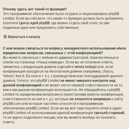
Почему здесь нет такой-то функции?
Это программное обеспечение было создано и лицензировано phpBB
Limited. Если вы считаете, что какая-то функция должна быть добавлена,
посетите
Центр идей phpBB
, где можно отдать свой голос за уже
поданные идеи или предложить собственные.
Вернуться к началу
С кем можно связаться по вопросу некорректного использования и/или
юридических вопросов, связанных с этой конференцией?
Вы можете связаться с любым из администраторов, перечисленных в
списке на странице «Наша команда». Если вы не получили ответа,
свяжитесь с владельцем домена (сделайте
whois lookup
) или, если
конференция находится на бесплатном домене (например, chat.ru,
Yahoo!, free.fr, f2s.com и т. п.), с руководством или техподдержкой данного
домена. Учтите, что phpBB Limited
не имеет никакого контроля над
данной конференцией
и не может нести никакой ответственности за то,
кем и как данная конференция используется. Не обращайтесь к phpBB
Limited по юридическим вопросам (о приостановке работы конференции,
ответственности за неё и т. д.), которые
не относятся напрямую
к сайту
phpBB.com или которые частично относятся к программному
обеспечению phpBB Limited. Если же вы всё-таки пошлёте email в адрес
phpBB Limited об использовании данной конференции
третьей стороной
,
то не ждите подробного письма, или вы можете вообще не получить
ответа.