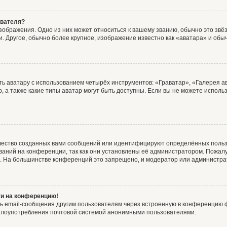
ователя?
зображения. Одно из них может относиться к вашему званию, обычно это звёзд
. Другое, обычно более крупное, изображение известно как «аватара» и обы
ь аватару с использованием четырёх инструментов: «Граватар», «Галерея а
, а также какие типы аватар могут быть доступны. Если вы не можете испол
чество созданных вами сообщений или идентифицируют определённых польз
аний на конференции, так как они установлены её администратором. Пожал
е. На большинстве конференций это запрещено, и модератор или администра
ти на конференцию!
ь email-сообщения другим пользователям через встроенную в конференцию ф
ь злоупотребления почтовой системой анонимными пользователями.