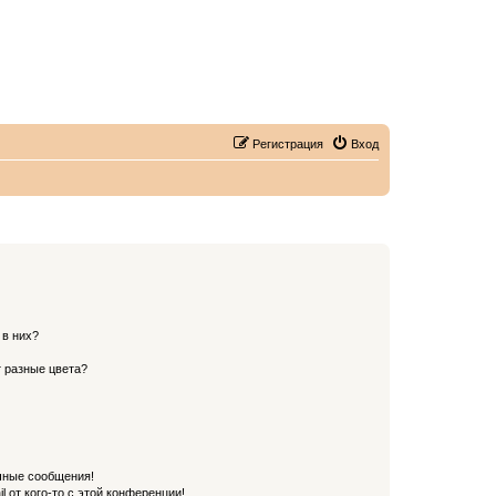
Регистрация
Вход
 в них?
 разные цвета?
чные сообщения!
 от кого-то с этой конференции!