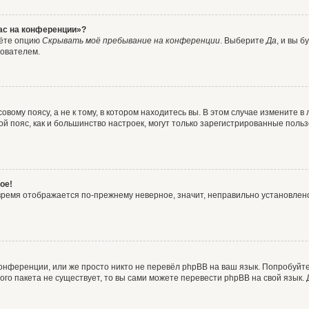
час на конференции»?
дёте опцию
Скрывать моё пребывание на конференции
. Выберите
Да
, и вы 
зователем.
вому поясу, а не к тому, в котором находитесь вы. В этом случае измените в 
овой пояс, как и большинство настроек, могут только зарегистрированные пол
ое!
о время отображается по-прежнему неверное, значит, неправильно установле
онференции, или же просто никто не перевёл phpBB на ваш язык. Попробуйт
вого пакета не существует, то вы сами можете перевести phpBB на свой язы