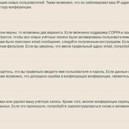
ию новых пользователей. Также возможно, что он заблокировал ваш IP-адре
атору конференции.
они верны, то возможны два варианта. Если включена поддержка COPPA и при 
уется, чтобы все новые учётные записи были активированы пользователями
ам было прислано email-сообщение, следуйте полученным инструкциям. Если
пам-фильтром. Если вы уверены, что ввели правильный адрес email, попробу
едитесь, что вы правильно вводите имя пользователя и пароль. Если данные
Также возможно, что допущена ошибка в конфигурации конференции, свяжитес
вал или удалил вашу учётную запись. Кроме того, многие конференции перио
ных. Если это произошло, попробуйте зарегистрироваться снова и активнее 