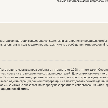
Как мне связаться с администратором 
дминистратор настроил конференцию: должны ли вы зарегистрироваться, чтобы
 анонимным пользователям: аватары, личные сообщения, отправка email-сооб
.
 или Акт о защите частных прав ребёнка в интернете от 1998 г. — это закон Со
т, иметь на это письменное согласие родителей. Допустимо наличие иного
 Если вы не уверены, применимо ли это к вам, как к регистрирующемуся на 
Limited администрация данной конференции не может давать рекомендаций 
ос «С кем можно связаться по вопросу некорректного использования и/или ю
т юридической силы.
.