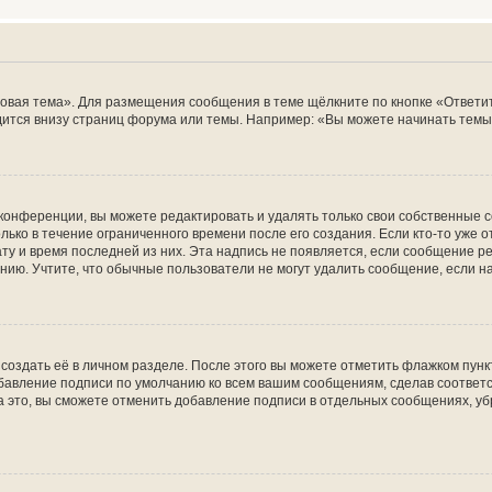
овая тема». Для размещения сообщения в теме щёлкните по кнопке «Ответит
ится внизу страниц форума или темы. Например: «Вы можете начинать темы»
конференции, вы можете редактировать и удалять только свои собственные 
ько в течение ограниченного времени после его создания. Если кто-то уже 
дату и время последней из них. Эта надпись не появляется, если сообщение 
ию. Учтите, что обычные пользователи не могут удалить сообщение, если на 
создать её в личном разделе. После этого вы можете отметить флажком пун
обавление подписи по умолчанию ко всем вашим сообщениям, сделав соотве
а это, вы сможете отменить добавление подписи в отдельных сообщениях, у