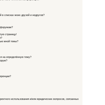
й в списках моих друзей и недругов?
и форумам?
стую страницу!
и?
ные мной темы?
ься на определённую тему?
форум?
ференции?
рректного использования и/или юридических вопросов, связанных