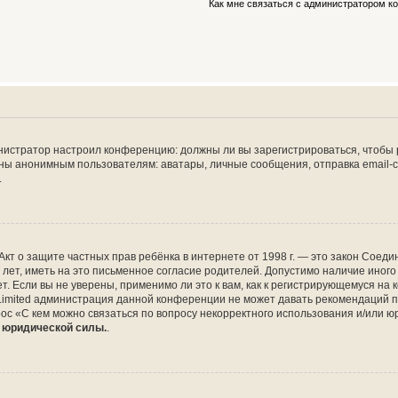
Как мне связаться с администратором 
дминистратор настроил конференцию: должны ли вы зарегистрироваться, чтобы
 анонимным пользователям: аватары, личные сообщения, отправка email-сооб
.
 или Акт о защите частных прав ребёнка в интернете от 1998 г. — это закон Со
т, иметь на это письменное согласие родителей. Допустимо наличие иного
 Если вы не уверены, применимо ли это к вам, как к регистрирующемуся на 
Limited администрация данной конференции не может давать рекомендаций 
ос «С кем можно связаться по вопросу некорректного использования и/или ю
т юридической силы.
.