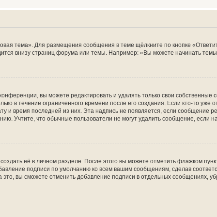
овая тема». Для размещения сообщения в теме щёлкните по кнопке «Ответит
ится внизу страниц форума или темы. Например: «Вы можете начинать темы»
конференции, вы можете редактировать и удалять только свои собственные 
ько в течение ограниченного времени после его создания. Если кто-то уже 
дату и время последней из них. Эта надпись не появляется, если сообщение 
ию. Учтите, что обычные пользователи не могут удалить сообщение, если на 
создать её в личном разделе. После этого вы можете отметить флажком пун
обавление подписи по умолчанию ко всем вашим сообщениям, сделав соотве
а это, вы сможете отменить добавление подписи в отдельных сообщениях, у