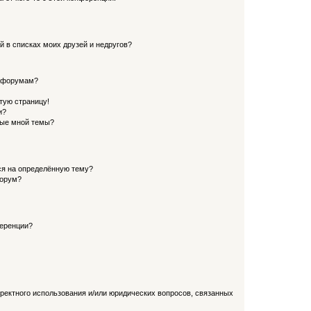
й в списках моих друзей и недругов?
и форумам?
стую страницу!
и?
ные мной темы?
ься на определённую тему?
форум?
ференции?
рректного использования и/или юридических вопросов, связанных