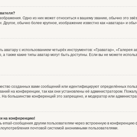
ователя?
зображения. Одно из них может относиться к вашему званию, обычно это звёзд
. Другое, обычно более крупное, изображение известно как «аватара» и обы
ь аватару с использованием четырёх инструментов: «Граватар», «Галерея а
, а также какие типы аватар могут быть доступны. Если вы не можете испол
чество созданных вами сообщений или идентифицируют определённых польз
аний на конференции, так как они установлены её администратором. Пожал
е. На большинстве конференций это запрещено, и модератор или администра
ти на конференцию!
ь email-сообщения другим пользователям через встроенную в конференцию ф
ь злоупотребления почтовой системой анонимными пользователями.