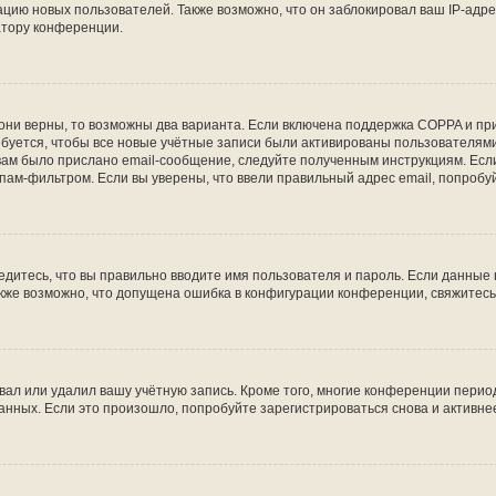
ию новых пользователей. Также возможно, что он заблокировал ваш IP-адре
атору конференции.
они верны, то возможны два варианта. Если включена поддержка COPPA и при 
уется, чтобы все новые учётные записи были активированы пользователями
ам было прислано email-сообщение, следуйте полученным инструкциям. Если
пам-фильтром. Если вы уверены, что ввели правильный адрес email, попробу
едитесь, что вы правильно вводите имя пользователя и пароль. Если данные
Также возможно, что допущена ошибка в конфигурации конференции, свяжитес
вал или удалил вашу учётную запись. Кроме того, многие конференции перио
ных. Если это произошло, попробуйте зарегистрироваться снова и активнее 