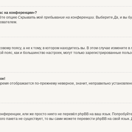
час на конференции»?
дёте опцию
Скрывать моё пребывание на конференции
. Выберите
Да
, и вы 
зователем.
вому поясу, а не к тому, в котором находитесь вы. В этом случае измените в 
овой пояс, как и большинство настроек, могут только зарегистрированные пол
ое!
о время отображается по-прежнему неверное, значит, неправильно установле
онференции, или же просто никто не перевёл phpBB на ваш язык. Попробуйт
вого пакета не существует, то вы сами можете перевести phpBB на свой язы