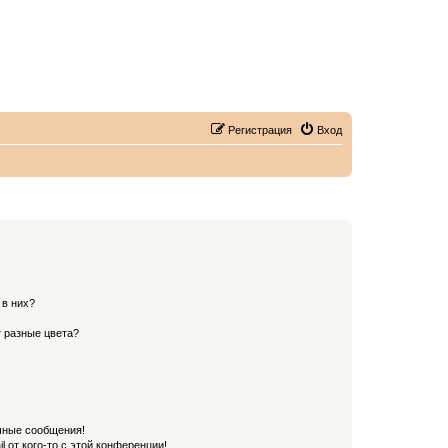
Регистрация
Вход
 в них?
 разные цвета?
чные сообщения!
 от кого-то с этой конференции!