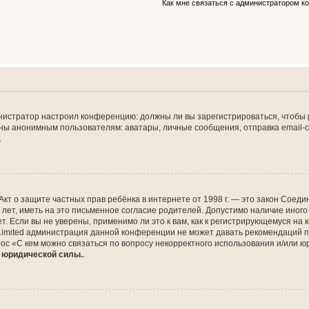
Как мне связаться с администратором 
дминистратор настроил конференцию: должны ли вы зарегистрироваться, чтобы
 анонимным пользователям: аватары, личные сообщения, отправка email-сооб
.
 или Акт о защите частных прав ребёнка в интернете от 1998 г. — это закон Со
т, иметь на это письменное согласие родителей. Допустимо наличие иного
 Если вы не уверены, применимо ли это к вам, как к регистрирующемуся на 
Limited администрация данной конференции не может давать рекомендаций 
ос «С кем можно связаться по вопросу некорректного использования и/или ю
т юридической силы.
.