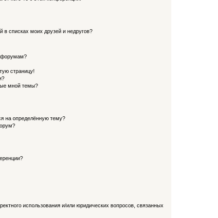
й в списках моих друзей и недругов?
и форумам?
стую страницу!
и?
ные мной темы?
ься на определённую тему?
форум?
ференции?
рректного использования и/или юридических вопросов, связанных