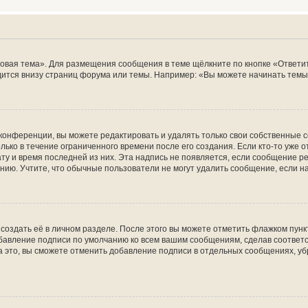
овая тема». Для размещения сообщения в теме щёлкните по кнопке «Ответит
ится внизу страниц форума или темы. Например: «Вы можете начинать темы»
конференции, вы можете редактировать и удалять только свои собственные 
ько в течение ограниченного времени после его создания. Если кто-то уже 
дату и время последней из них. Эта надпись не появляется, если сообщение 
ию. Учтите, что обычные пользователи не могут удалить сообщение, если на 
создать её в личном разделе. После этого вы можете отметить флажком пун
обавление подписи по умолчанию ко всем вашим сообщениям, сделав соотве
а это, вы сможете отменить добавление подписи в отдельных сообщениях, у