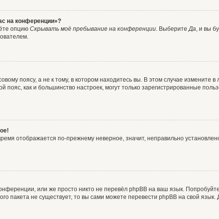
час на конференции»?
дёте опцию
Скрывать моё пребывание на конференции
. Выберите
Да
, и вы 
зователем.
вому поясу, а не к тому, в котором находитесь вы. В этом случае измените в 
овой пояс, как и большинство настроек, могут только зарегистрированные пол
ое!
о время отображается по-прежнему неверное, значит, неправильно установле
онференции, или же просто никто не перевёл phpBB на ваш язык. Попробуйт
вого пакета не существует, то вы сами можете перевести phpBB на свой язы