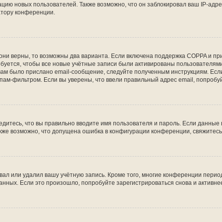
ию новых пользователей. Также возможно, что он заблокировал ваш IP-адре
атору конференции.
они верны, то возможны два варианта. Если включена поддержка COPPA и при 
уется, чтобы все новые учётные записи были активированы пользователями
ам было прислано email-сообщение, следуйте полученным инструкциям. Если
пам-фильтром. Если вы уверены, что ввели правильный адрес email, попробу
едитесь, что вы правильно вводите имя пользователя и пароль. Если данные
Также возможно, что допущена ошибка в конфигурации конференции, свяжитес
вал или удалил вашу учётную запись. Кроме того, многие конференции перио
ных. Если это произошло, попробуйте зарегистрироваться снова и активнее 