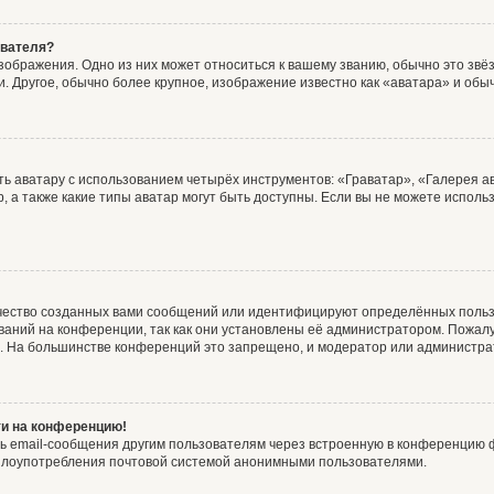
ователя?
зображения. Одно из них может относиться к вашему званию, обычно это звёзд
. Другое, обычно более крупное, изображение известно как «аватара» и обы
ь аватару с использованием четырёх инструментов: «Граватар», «Галерея а
, а также какие типы аватар могут быть доступны. Если вы не можете испол
чество созданных вами сообщений или идентифицируют определённых польз
аний на конференции, так как они установлены её администратором. Пожал
е. На большинстве конференций это запрещено, и модератор или администра
ти на конференцию!
ь email-сообщения другим пользователям через встроенную в конференцию ф
ь злоупотребления почтовой системой анонимными пользователями.