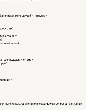
й в списках моих друзей и недругов?
и форумам?
стую страницу!
и?
ные мной темы?
ься на определённую тему?
форум?
ференции?
рректного использования и/или юридических вопросов, связанных