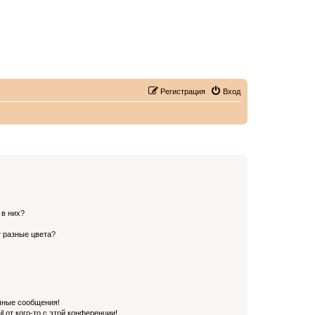
Регистрация
Вход
 в них?
 разные цвета?
чные сообщения!
 от кого-то с этой конференции!