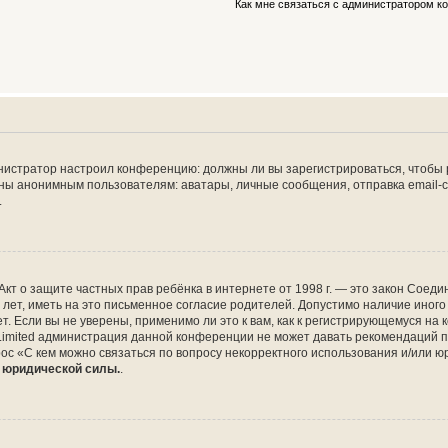
Как мне связаться с администратором 
дминистратор настроил конференцию: должны ли вы зарегистрироваться, чтобы
 анонимным пользователям: аватары, личные сообщения, отправка email-сооб
.
 или Акт о защите частных прав ребёнка в интернете от 1998 г. — это закон Со
т, иметь на это письменное согласие родителей. Допустимо наличие иного
 Если вы не уверены, применимо ли это к вам, как к регистрирующемуся на 
Limited администрация данной конференции не может давать рекомендаций 
ос «С кем можно связаться по вопросу некорректного использования и/или ю
т юридической силы.
.