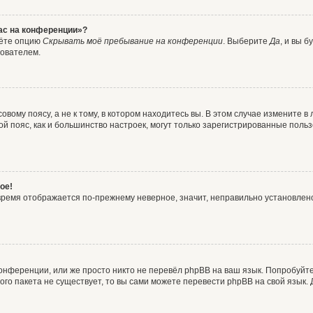
час на конференции»?
дёте опцию
Скрывать моё пребывание на конференции
. Выберите
Да
, и вы 
зователем.
вому поясу, а не к тому, в котором находитесь вы. В этом случае измените в 
овой пояс, как и большинство настроек, могут только зарегистрированные пол
ое!
о время отображается по-прежнему неверное, значит, неправильно установле
онференции, или же просто никто не перевёл phpBB на ваш язык. Попробуйт
вого пакета не существует, то вы сами можете перевести phpBB на свой язы