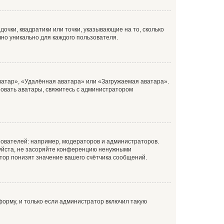
очки, квадратики или точки, указывающие на то, сколько
чно уникально для каждого пользователя.
ватар», «Удалённая аватара» или «Загружаемая аватара».
ьзовать аватары, свяжитесь с администратором
ователей: например, модераторов и администраторов.
уйста, не засоряйте конференцию ненужными
тор понизят значение вашего счётчика сообщений.
орму, и только если администратор включил такую