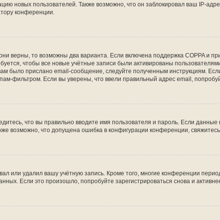
ию новых пользователей. Также возможно, что он заблокировал ваш IP-адре
атору конференции.
они верны, то возможны два варианта. Если включена поддержка COPPA и при 
уется, чтобы все новые учётные записи были активированы пользователями
ам было прислано email-сообщение, следуйте полученным инструкциям. Если
пам-фильтром. Если вы уверены, что ввели правильный адрес email, попробу
едитесь, что вы правильно вводите имя пользователя и пароль. Если данные
Также возможно, что допущена ошибка в конфигурации конференции, свяжитес
вал или удалил вашу учётную запись. Кроме того, многие конференции перио
ных. Если это произошло, попробуйте зарегистрироваться снова и активнее 