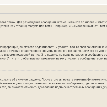
овая тема». Для размещения сообщения в теме щёлкните по кнопке «Ответит
ится внизу страниц форума или темы. Например: «Вы можете начинать темы»
конференции, вы можете редактировать и удалять только свои собственные 
ько в течение ограниченного времени после его создания. Если кто-то уже 
дату и время последней из них. Эта надпись не появляется, если сообщение 
ию. Учтите, что обычные пользователи не могут удалить сообщение, если на 
создать её в личном разделе. После этого вы можете отметить флажком пун
обавление подписи по умолчанию ко всем вашим сообщениям, сделав соотве
а это, вы сможете отменить добавление подписи в отдельных сообщениях, у