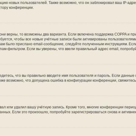
ию новых пользователей. Также возможно, что он заблокировал ваш IP-адре
атору конференции.
они верны, то возможны два варианта. Если включена поддержка COPPA и при 
уется, чтобы все новые учётные записи были активированы пользователями
ам было прислано email-сообщение, следуйте полученным инструкциям. Если
пам-фильтром. Если вы уверены, что ввели правильный адрес email, попробу
едитесь, что вы правильно вводите имя пользователя и пароль. Если данные
Также возможно, что допущена ошибка в конфигурации конференции, свяжитес
вал или удалил вашу учётную запись. Кроме того, многие конференции перио
ных. Если это произошло, попробуйте зарегистрироваться снова и активнее 