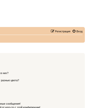
Регистрация
Вход
 в них?
 разные цвета?
чные сообщения!
 от кого-то с этой конференции!