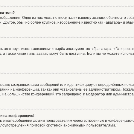
ователя?
зображения. Одно из них может относиться к вашему званию, обычно это звёзд
. Другое, обычно более крупное, изображение известно как «аватара» и обы
ь аватару с использованием четырёх инструментов: «Граватар», «Галерея а
, а также какие типы аватар могут быть доступны. Если вы не можете испол
чество созданных вами сообщений или идентифицируют определённых польз
аний на конференции, так как они установлены её администратором. Пожал
е. На большинстве конференций это запрещено, и модератор или администра
ти на конференцию!
ь email-сообщения другим пользователям через встроенную в конференцию ф
ь злоупотребления почтовой системой анонимными пользователями.