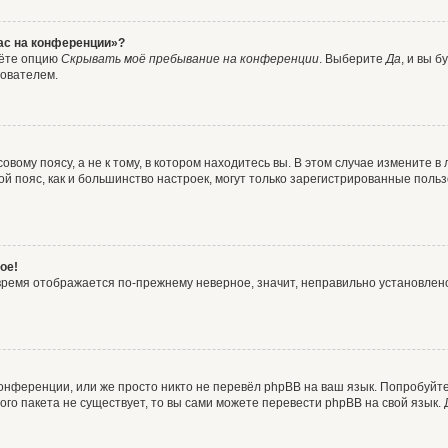
час на конференции»?
дёте опцию
Скрывать моё пребывание на конференции
. Выберите
Да
, и вы 
зователем.
вому поясу, а не к тому, в котором находитесь вы. В этом случае измените в 
овой пояс, как и большинство настроек, могут только зарегистрированные пол
ое!
о время отображается по-прежнему неверное, значит, неправильно установле
онференции, или же просто никто не перевёл phpBB на ваш язык. Попробуйт
вого пакета не существует, то вы сами можете перевести phpBB на свой язы