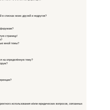
й в списках моих друзей и недругов?
и форумам?
стую страницу!
и?
ные мной темы?
ься на определённую тему?
форум?
ференции?
рректного использования и/или юридических вопросов, связанных