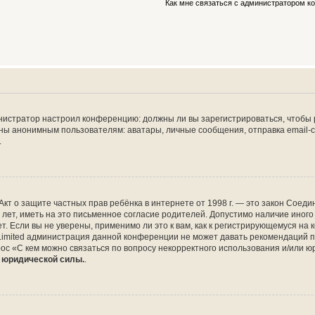
Как мне связаться с администратором 
дминистратор настроил конференцию: должны ли вы зарегистрироваться, чтобы
 анонимным пользователям: аватары, личные сообщения, отправка email-сооб
.
 или Акт о защите частных прав ребёнка в интернете от 1998 г. — это закон Со
т, иметь на это письменное согласие родителей. Допустимо наличие иного
 Если вы не уверены, применимо ли это к вам, как к регистрирующемуся на 
Limited администрация данной конференции не может давать рекомендаций 
ос «С кем можно связаться по вопросу некорректного использования и/или ю
т юридической силы.
.