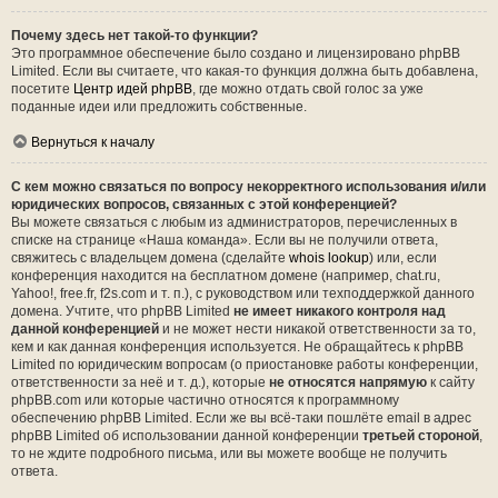
Почему здесь нет такой-то функции?
Это программное обеспечение было создано и лицензировано phpBB
Limited. Если вы считаете, что какая-то функция должна быть добавлена,
посетите
Центр идей phpBB
, где можно отдать свой голос за уже
поданные идеи или предложить собственные.
Вернуться к началу
С кем можно связаться по вопросу некорректного использования и/или
юридических вопросов, связанных с этой конференцией?
Вы можете связаться с любым из администраторов, перечисленных в
списке на странице «Наша команда». Если вы не получили ответа,
свяжитесь с владельцем домена (сделайте
whois lookup
) или, если
конференция находится на бесплатном домене (например, chat.ru,
Yahoo!, free.fr, f2s.com и т. п.), с руководством или техподдержкой данного
домена. Учтите, что phpBB Limited
не имеет никакого контроля над
данной конференцией
и не может нести никакой ответственности за то,
кем и как данная конференция используется. Не обращайтесь к phpBB
Limited по юридическим вопросам (о приостановке работы конференции,
ответственности за неё и т. д.), которые
не относятся напрямую
к сайту
phpBB.com или которые частично относятся к программному
обеспечению phpBB Limited. Если же вы всё-таки пошлёте email в адрес
phpBB Limited об использовании данной конференции
третьей стороной
,
то не ждите подробного письма, или вы можете вообще не получить
ответа.