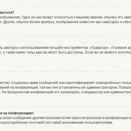
ователя?
зображения. Одно из них может относиться к вашему званию, обычно это звёзд
. Другое, обычно более крупное, изображение известно как «аватара» и обы
ь аватару с использованием четырёх инструментов: «Граватар», «Галерея а
, а также какие типы аватар могут быть доступны. Если вы не можете испол
чество созданных вами сообщений или идентифицируют определённых польз
аний на конференции, так как они установлены её администратором. Пожал
е. На большинстве конференций это запрещено, и модератор или администра
ти на конференцию!
ь email-сообщения другим пользователям через встроенную в конференцию ф
ь злоупотребления почтовой системой анонимными пользователями.