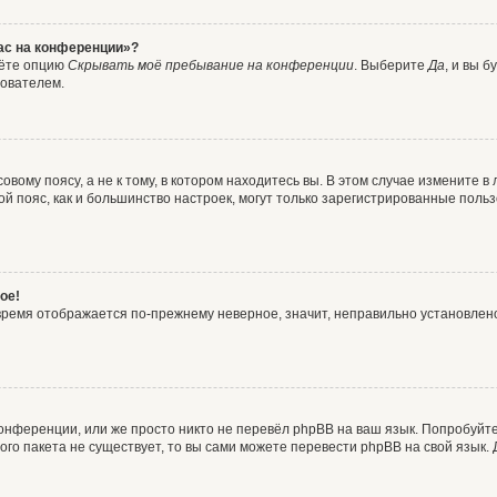
час на конференции»?
дёте опцию
Скрывать моё пребывание на конференции
. Выберите
Да
, и вы 
зователем.
вому поясу, а не к тому, в котором находитесь вы. В этом случае измените в 
овой пояс, как и большинство настроек, могут только зарегистрированные пол
ое!
о время отображается по-прежнему неверное, значит, неправильно установле
онференции, или же просто никто не перевёл phpBB на ваш язык. Попробуйт
вого пакета не существует, то вы сами можете перевести phpBB на свой язы