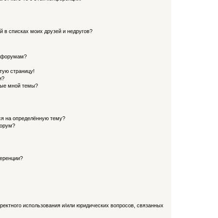
й в списках моих друзей и недругов?
и форумам?
стую страницу!
и?
ные мной темы?
ься на определённую тему?
форум?
ференции?
рректного использования и/или юридических вопросов, связанных