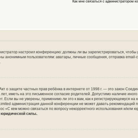
Как мне связаться с администратором 
дминистратор настроил конференцию: должны ли вы зарегистрироваться, чтобы
 анонимным пользователям: аватары, личные сообщения, отправка email-сооб
.
 или Акт о защите частных прав ребёнка в интернете от 1998 г. — это закон Со
т, иметь на это письменное согласие родителей. Допустимо наличие иного
 Если вы не уверены, применимо ли это к вам, как к регистрирующемуся на 
Limited администрация данной конференции не может давать рекомендаций 
ос «С кем можно связаться по вопросу некорректного использования и/или ю
т юридической силы.
.