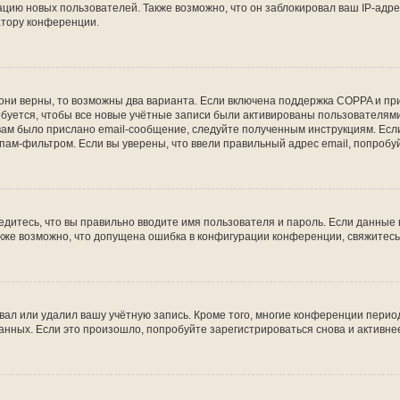
ию новых пользователей. Также возможно, что он заблокировал ваш IP-адре
атору конференции.
они верны, то возможны два варианта. Если включена поддержка COPPA и при 
уется, чтобы все новые учётные записи были активированы пользователями
ам было прислано email-сообщение, следуйте полученным инструкциям. Если
пам-фильтром. Если вы уверены, что ввели правильный адрес email, попробу
едитесь, что вы правильно вводите имя пользователя и пароль. Если данные
Также возможно, что допущена ошибка в конфигурации конференции, свяжитес
вал или удалил вашу учётную запись. Кроме того, многие конференции перио
ных. Если это произошло, попробуйте зарегистрироваться снова и активнее 