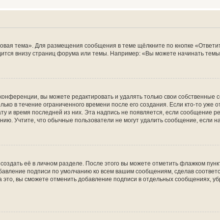
овая тема». Для размещения сообщения в теме щёлкните по кнопке «Ответит
ится внизу страниц форума или темы. Например: «Вы можете начинать темы»
конференции, вы можете редактировать и удалять только свои собственные 
ько в течение ограниченного времени после его создания. Если кто-то уже 
дату и время последней из них. Эта надпись не появляется, если сообщение 
ию. Учтите, что обычные пользователи не могут удалить сообщение, если на 
создать её в личном разделе. После этого вы можете отметить флажком пун
обавление подписи по умолчанию ко всем вашим сообщениям, сделав соотве
а это, вы сможете отменить добавление подписи в отдельных сообщениях, у