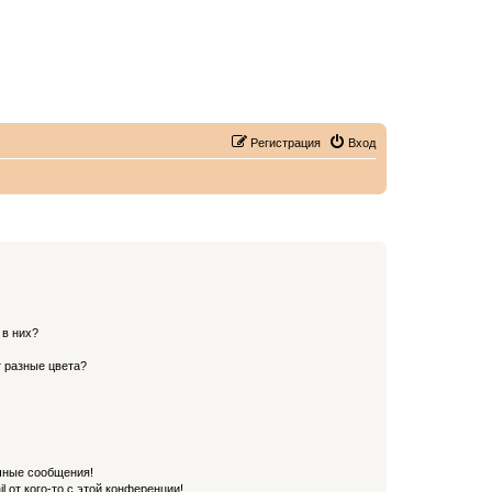
Регистрация
Вход
 в них?
 разные цвета?
чные сообщения!
 от кого-то с этой конференции!