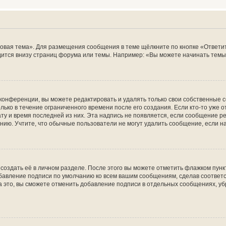
овая тема». Для размещения сообщения в теме щёлкните по кнопке «Ответит
ится внизу страниц форума или темы. Например: «Вы можете начинать темы»
конференции, вы можете редактировать и удалять только свои собственные 
ько в течение ограниченного времени после его создания. Если кто-то уже 
дату и время последней из них. Эта надпись не появляется, если сообщение 
ию. Учтите, что обычные пользователи не могут удалить сообщение, если на 
создать её в личном разделе. После этого вы можете отметить флажком пун
обавление подписи по умолчанию ко всем вашим сообщениям, сделав соотве
а это, вы сможете отменить добавление подписи в отдельных сообщениях, у