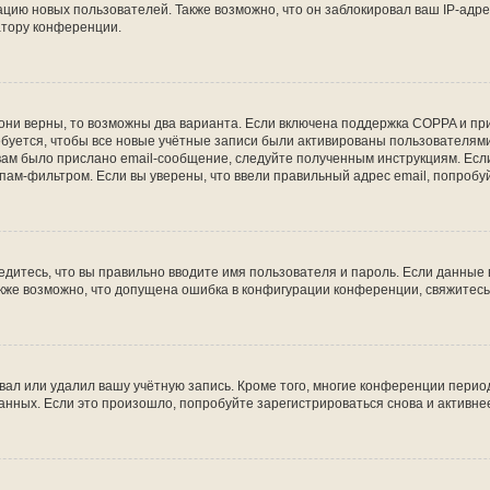
ию новых пользователей. Также возможно, что он заблокировал ваш IP-адре
атору конференции.
они верны, то возможны два варианта. Если включена поддержка COPPA и при 
уется, чтобы все новые учётные записи были активированы пользователями
ам было прислано email-сообщение, следуйте полученным инструкциям. Если
пам-фильтром. Если вы уверены, что ввели правильный адрес email, попробу
едитесь, что вы правильно вводите имя пользователя и пароль. Если данные
Также возможно, что допущена ошибка в конфигурации конференции, свяжитес
вал или удалил вашу учётную запись. Кроме того, многие конференции перио
ных. Если это произошло, попробуйте зарегистрироваться снова и активнее 