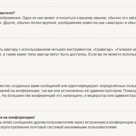
ователя?
зображения. Одно из них может относиться к вашему званию, обычно это звёзд
. Другое, обычно более крупное, изображение известно как «аватара» и обы
ь аватару с использованием четырёх инструментов: «Граватар», «Галерея а
, а также какие типы аватар могут быть доступны. Если вы не можете испол
чество созданных вами сообщений или идентифицируют определённых польз
аний на конференции, так как они установлены её администратором. Пожал
е. На большинстве конференций это запрещено, и модератор или администра
ти на конференцию!
ь email-сообщения другим пользователям через встроенную в конференцию ф
ь злоупотребления почтовой системой анонимными пользователями.