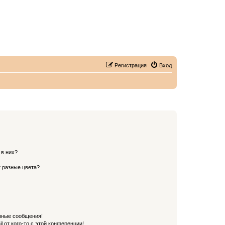
Регистрация
Вход
 в них?
 разные цвета?
чные сообщения!
 от кого-то с этой конференции!