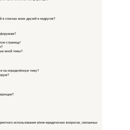
й в списках моих друзей и недругов?
и форумам?
стую страницу!
и?
ные мной темы?
ься на определённую тему?
форум?
ференции?
рректного использования и/или юридических вопросов, связанных