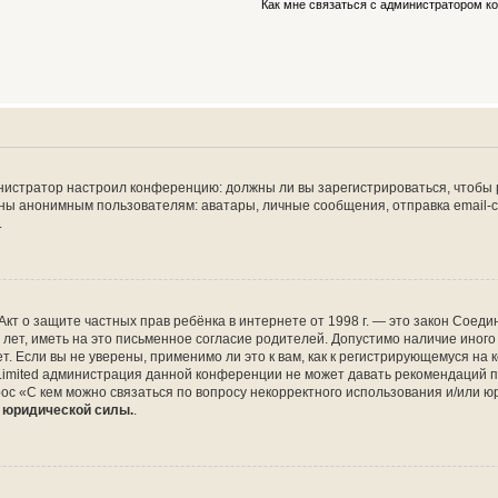
Как мне связаться с администратором 
дминистратор настроил конференцию: должны ли вы зарегистрироваться, чтобы
 анонимным пользователям: аватары, личные сообщения, отправка email-сооб
.
 или Акт о защите частных прав ребёнка в интернете от 1998 г. — это закон Со
т, иметь на это письменное согласие родителей. Допустимо наличие иного
 Если вы не уверены, применимо ли это к вам, как к регистрирующемуся на 
Limited администрация данной конференции не может давать рекомендаций 
ос «С кем можно связаться по вопросу некорректного использования и/или ю
т юридической силы.
.