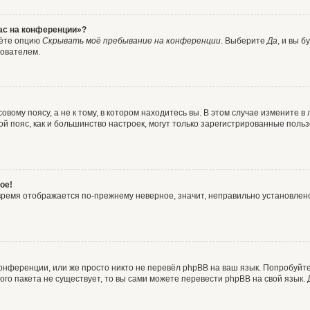
час на конференции»?
дёте опцию
Скрывать моё пребывание на конференции
. Выберите
Да
, и вы 
зователем.
вому поясу, а не к тому, в котором находитесь вы. В этом случае измените в 
овой пояс, как и большинство настроек, могут только зарегистрированные пол
ое!
о время отображается по-прежнему неверное, значит, неправильно установле
онференции, или же просто никто не перевёл phpBB на ваш язык. Попробуйт
вого пакета не существует, то вы сами можете перевести phpBB на свой язы