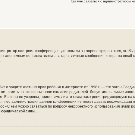
Как мне связаться с администратором 
дминистратор настроил конференцию: должны ли вы зарегистрироваться, чтобы
 анонимным пользователям: аватары, личные сообщения, отправка email-сооб
.
 или Акт о защите частных прав ребёнка в интернете от 1998 г. — это закон Со
т, иметь на это письменное согласие родителей. Допустимо наличие иного
 Если вы не уверены, применимо ли это к вам, как к регистрирующемуся на 
Limited администрация данной конференции не может давать рекомендаций 
ос «С кем можно связаться по вопросу некорректного использования и/или ю
т юридической силы.
.