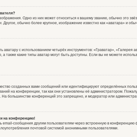
ователя?
зображения. Одно из них может относиться к вашему званию, обычно это звёзд
. Другое, обычно более крупное, изображение известно как «аватара» и обы
ь аватару с использованием четырёх инструментов: «Граватар», «Галерея а
, а также какие типы аватар могут быть доступны. Если вы не можете испол
чество созданных вами сообщений или идентифицируют определённых польз
аний на конференции, так как они установлены её администратором. Пожал
е. На большинстве конференций это запрещено, и модератор или администра
ти на конференцию!
ь email-сообщения другим пользователям через встроенную в конференцию ф
ь злоупотребления почтовой системой анонимными пользователями.