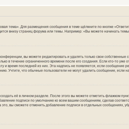
овая тема». Для размещения сообщения в теме щёлкните по кнопке «Ответит
ится внизу страниц форума или темы. Например: «Вы можете начинать темы»
конференции, вы можете редактировать и удалять только свои собственные 
ько в течение ограниченного времени после его создания. Если кто-то уже 
дату и время последней из них. Эта надпись не появляется, если сообщение 
ию. Учтите, что обычные пользователи не могут удалить сообщение, если на 
создать её в личном разделе. После этого вы можете отметить флажком пун
обавление подписи по умолчанию ко всем вашим сообщениям, сделав соотве
а это, вы сможете отменить добавление подписи в отдельных сообщениях, у