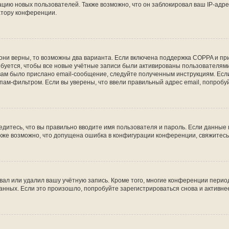
ию новых пользователей. Также возможно, что он заблокировал ваш IP-адре
атору конференции.
они верны, то возможны два варианта. Если включена поддержка COPPA и при 
уется, чтобы все новые учётные записи были активированы пользователями
ам было прислано email-сообщение, следуйте полученным инструкциям. Если
пам-фильтром. Если вы уверены, что ввели правильный адрес email, попробу
едитесь, что вы правильно вводите имя пользователя и пароль. Если данные
Также возможно, что допущена ошибка в конфигурации конференции, свяжитес
вал или удалил вашу учётную запись. Кроме того, многие конференции перио
ных. Если это произошло, попробуйте зарегистрироваться снова и активнее 