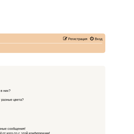
Регистрация
Вход
 в них?
 разные цвета?
чные сообщения!
 от кого-то с этой конференции!