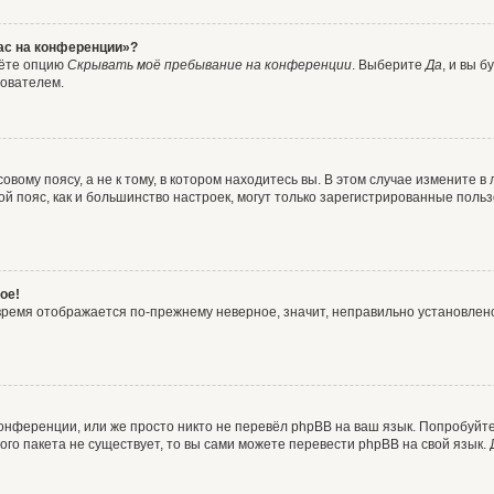
час на конференции»?
дёте опцию
Скрывать моё пребывание на конференции
. Выберите
Да
, и вы 
зователем.
вому поясу, а не к тому, в котором находитесь вы. В этом случае измените в 
овой пояс, как и большинство настроек, могут только зарегистрированные пол
ое!
о время отображается по-прежнему неверное, значит, неправильно установле
онференции, или же просто никто не перевёл phpBB на ваш язык. Попробуйт
вого пакета не существует, то вы сами можете перевести phpBB на свой язы