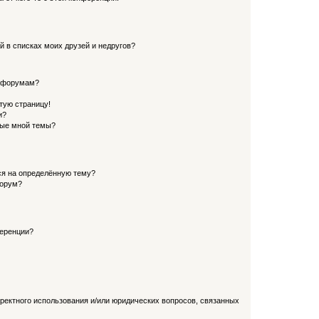
й в списках моих друзей и недругов?
и форумам?
стую страницу!
и?
ные мной темы?
ься на определённую тему?
форум?
ференции?
рректного использования и/или юридических вопросов, связанных