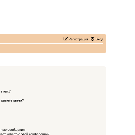
Регистрация
Вход
 в них?
 разные цвета?
чные сообщения!
 от кого-то с этой конференции!