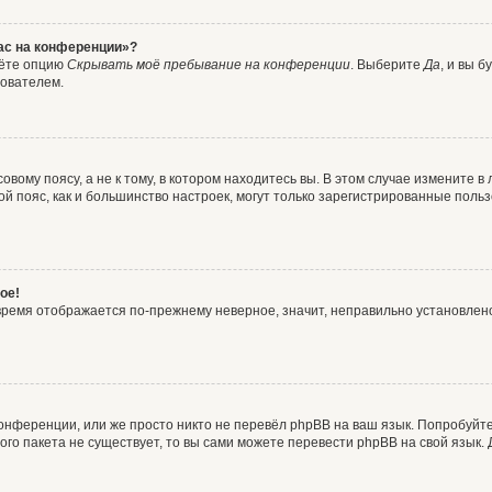
час на конференции»?
дёте опцию
Скрывать моё пребывание на конференции
. Выберите
Да
, и вы 
зователем.
вому поясу, а не к тому, в котором находитесь вы. В этом случае измените в 
овой пояс, как и большинство настроек, могут только зарегистрированные пол
ое!
о время отображается по-прежнему неверное, значит, неправильно установле
онференции, или же просто никто не перевёл phpBB на ваш язык. Попробуйт
вого пакета не существует, то вы сами можете перевести phpBB на свой язы