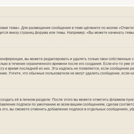
овая тема». Для размещения сообщения в теме щёлкните по кнопке «Ответит
ится внизу страниц форума или темы. Например: «Вы можете начинать темы»
конференции, вы можете редактировать и удалять только свои собственные 
ько в течение ограниченного времени после его создания. Если кто-то уже 
дату и время последней из них. Эта надпись не появляется, если сообщение 
ию. Учтите, что обычные пользователи не могут удалить сообщение, если на 
создать её в личном разделе. После этого вы можете отметить флажком пун
обавление подписи по умолчанию ко всем вашим сообщениям, сделав соотве
а это, вы сможете отменить добавление подписи в отдельных сообщениях, у