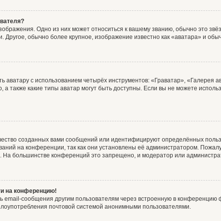
ователя?
зображения. Одно из них может относиться к вашему званию, обычно это звёзд
. Другое, обычно более крупное, изображение известно как «аватара» и обы
ь аватару с использованием четырёх инструментов: «Граватар», «Галерея а
, а также какие типы аватар могут быть доступны. Если вы не можете испол
чество созданных вами сообщений или идентифицируют определённых польз
аний на конференции, так как они установлены её администратором. Пожал
е. На большинстве конференций это запрещено, и модератор или администра
ти на конференцию!
ь email-сообщения другим пользователям через встроенную в конференцию ф
ь злоупотребления почтовой системой анонимными пользователями.