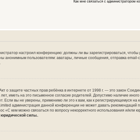
Как мне связаться с администратором 
дминистратор настроил конференцию: должны ли вы зарегистрироваться, чтобы
 анонимным пользователям: аватары, личные сообщения, отправка email-сооб
.
 или Акт о защите частных прав ребёнка в интернете от 1998 г. — это закон Со
т, иметь на это письменное согласие родителей. Допустимо наличие иного
 Если вы не уверены, применимо ли это к вам, как к регистрирующемуся на 
Limited администрация данной конференции не может давать рекомендаций 
ос «С кем можно связаться по вопросу некорректного использования и/или ю
т юридической силы.
.