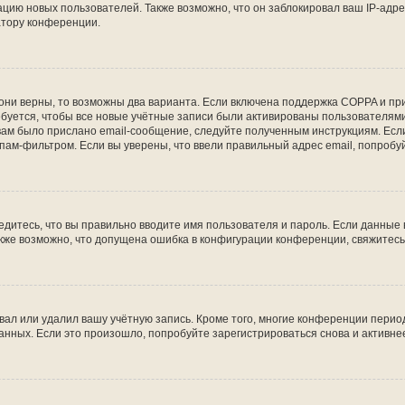
ию новых пользователей. Также возможно, что он заблокировал ваш IP-адре
атору конференции.
они верны, то возможны два варианта. Если включена поддержка COPPA и при 
уется, чтобы все новые учётные записи были активированы пользователями
ам было прислано email-сообщение, следуйте полученным инструкциям. Если
пам-фильтром. Если вы уверены, что ввели правильный адрес email, попробу
едитесь, что вы правильно вводите имя пользователя и пароль. Если данные
Также возможно, что допущена ошибка в конфигурации конференции, свяжитес
вал или удалил вашу учётную запись. Кроме того, многие конференции перио
ных. Если это произошло, попробуйте зарегистрироваться снова и активнее 