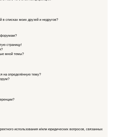
й в списках моих друзей и недругов?
и форумам?
стую страницу!
и?
ные мной темы?
ься на определённую тему?
форум?
ференции?
рректного использования и/или юридических вопросов, связанных