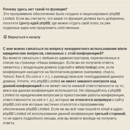
Почему здесь нет такой-то функции?
Это программное обеспечение было создано и лицензировано phpBB
Limited. Если вы считаете, что какая-то функция должна быть добавлена,
посетите
Центр идей phpBB
, где можно отдать свой голос за уже
поданные идеи или предложить собственные.
Вернуться к началу
С кем можно связаться по вопросу некорректного использования и/или
юридических вопросов, связанных с этой конференцией?
Вы можете связаться с любым из администраторов, перечисленных в
списке на странице «Наша команда». Если вы не получили ответа,
свяжитесь с владельцем домена (сделайте
whois lookup
) или, если
конференция находится на бесплатном домене (например, chat.ru,
Yahoo!, free.fr, f2s.com и т. п.), с руководством или техподдержкой данного
домена. Учтите, что phpBB Limited
не имеет никакого контроля над
данной конференцией
и не может нести никакой ответственности за то,
кем и как данная конференция используется. Не обращайтесь к phpBB
Limited по юридическим вопросам (о приостановке работы конференции,
ответственности за неё и т. д.), которые
не относятся напрямую
к сайту
phpBB.com или которые частично относятся к программному
обеспечению phpBB Limited. Если же вы всё-таки пошлёте email в адрес
phpBB Limited об использовании данной конференции
третьей стороной
,
то не ждите подробного письма, или вы можете вообще не получить
ответа.