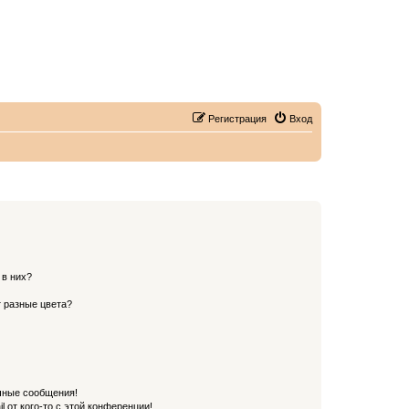
Регистрация
Вход
 в них?
 разные цвета?
чные сообщения!
 от кого-то с этой конференции!