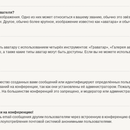
ователя?
зображения. Одно из них может относиться к вашему званию, обычно это звёзд
. Другое, обычно более крупное, изображение известно как «аватара» и обы
ь аватару с использованием четырёх инструментов: «Граватар», «Галерея а
, а также какие типы аватар могут быть доступны. Если вы не можете испол
чество созданных вами сообщений или идентифицируют определённых польз
аний на конференции, так как они установлены её администратором. Пожал
е. На большинстве конференций это запрещено, и модератор или администра
ти на конференцию!
ь email-сообщения другим пользователям через встроенную в конференцию ф
ь злоупотребления почтовой системой анонимными пользователями.