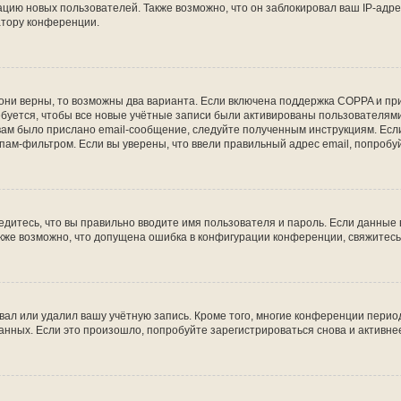
ию новых пользователей. Также возможно, что он заблокировал ваш IP-адре
атору конференции.
они верны, то возможны два варианта. Если включена поддержка COPPA и при 
уется, чтобы все новые учётные записи были активированы пользователями
ам было прислано email-сообщение, следуйте полученным инструкциям. Если
пам-фильтром. Если вы уверены, что ввели правильный адрес email, попробу
едитесь, что вы правильно вводите имя пользователя и пароль. Если данные
Также возможно, что допущена ошибка в конфигурации конференции, свяжитес
вал или удалил вашу учётную запись. Кроме того, многие конференции перио
ных. Если это произошло, попробуйте зарегистрироваться снова и активнее 