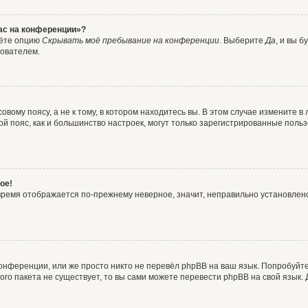
час на конференции»?
дёте опцию
Скрывать моё пребывание на конференции
. Выберите
Да
, и вы 
зователем.
вому поясу, а не к тому, в котором находитесь вы. В этом случае измените в 
овой пояс, как и большинство настроек, могут только зарегистрированные пол
ое!
о время отображается по-прежнему неверное, значит, неправильно установле
онференции, или же просто никто не перевёл phpBB на ваш язык. Попробуйт
вого пакета не существует, то вы сами можете перевести phpBB на свой язы