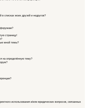
й в списках моих друзей и недругов?
и форумам?
стую страницу!
и?
ные мной темы?
ься на определённую тему?
форум?
ференции?
рректного использования и/или юридических вопросов, связанных