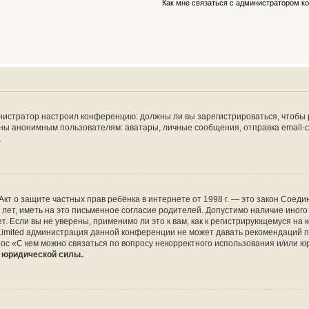
Как мне связаться с администратором 
дминистратор настроил конференцию: должны ли вы зарегистрироваться, чтобы
 анонимным пользователям: аватары, личные сообщения, отправка email-сооб
.
 или Акт о защите частных прав ребёнка в интернете от 1998 г. — это закон Со
т, иметь на это письменное согласие родителей. Допустимо наличие иного
 Если вы не уверены, применимо ли это к вам, как к регистрирующемуся на 
Limited администрация данной конференции не может давать рекомендаций 
ос «С кем можно связаться по вопросу некорректного использования и/или ю
т юридической силы.
.