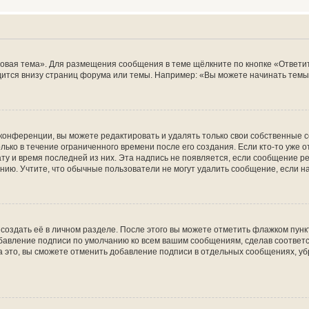
овая тема». Для размещения сообщения в теме щёлкните по кнопке «Ответит
ится внизу страниц форума или темы. Например: «Вы можете начинать темы»
конференции, вы можете редактировать и удалять только свои собственные 
ько в течение ограниченного времени после его создания. Если кто-то уже 
дату и время последней из них. Эта надпись не появляется, если сообщение 
ию. Учтите, что обычные пользователи не могут удалить сообщение, если на 
создать её в личном разделе. После этого вы можете отметить флажком пун
обавление подписи по умолчанию ко всем вашим сообщениям, сделав соотве
а это, вы сможете отменить добавление подписи в отдельных сообщениях, у