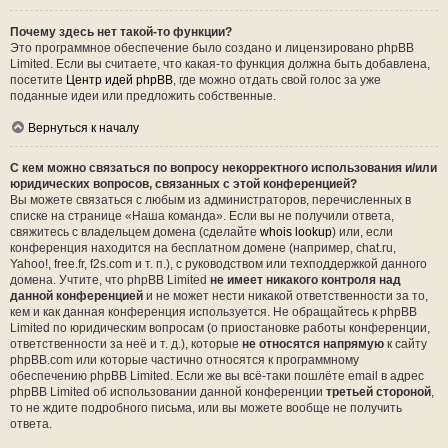
Почему здесь нет такой-то функции?
Это программное обеспечение было создано и лицензировано phpBB
Limited. Если вы считаете, что какая-то функция должна быть добавлена,
посетите
Центр идей phpBB
, где можно отдать свой голос за уже
поданные идеи или предложить собственные.
Вернуться к началу
С кем можно связаться по вопросу некорректного использования и/или
юридических вопросов, связанных с этой конференцией?
Вы можете связаться с любым из администраторов, перечисленных в
списке на странице «Наша команда». Если вы не получили ответа,
свяжитесь с владельцем домена (сделайте
whois lookup
) или, если
конференция находится на бесплатном домене (например, chat.ru,
Yahoo!, free.fr, f2s.com и т. п.), с руководством или техподдержкой данного
домена. Учтите, что phpBB Limited
не имеет никакого контроля над
данной конференцией
и не может нести никакой ответственности за то,
кем и как данная конференция используется. Не обращайтесь к phpBB
Limited по юридическим вопросам (о приостановке работы конференции,
ответственности за неё и т. д.), которые
не относятся напрямую
к сайту
phpBB.com или которые частично относятся к программному
обеспечению phpBB Limited. Если же вы всё-таки пошлёте email в адрес
phpBB Limited об использовании данной конференции
третьей стороной
,
то не ждите подробного письма, или вы можете вообще не получить
ответа.