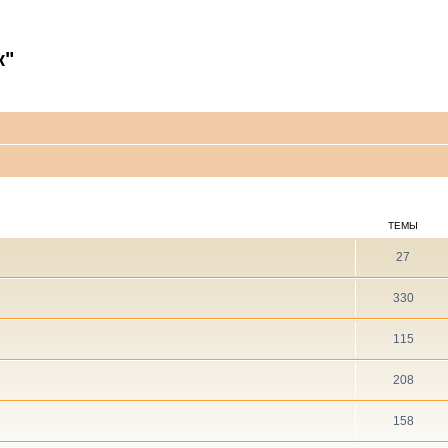
к"
ТЕМЫ
27
330
115
208
158