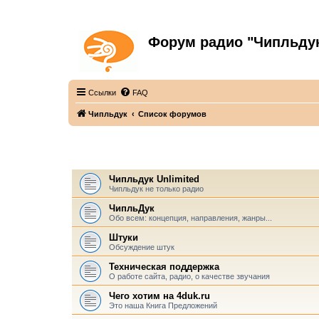
Форум радио "Чипльду
С неограниченной безответственностью
Ссылки
FAQ
Чипльдук
Список форумов
ЧИПЛЬДУК
Чипльдук Unlimited
Чипльдук не только радио
ЧипльДук
Обо всем: концепция, направления, жанры...
Штуки
Обсуждение штук
Техническая поддержка
О работе сайта, радио, о качестве звучания
Чего хотим на 4duk.ru
Это наша Книга Предложений