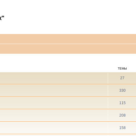
к"
ТЕМЫ
27
330
115
208
158