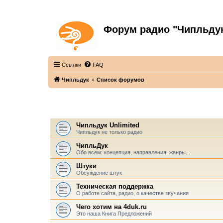
Форум радио "Чипльду
С неограниченной безответственностью
Ссылки
FAQ
Чипльдук
Список форумов
ЧИПЛЬДУК
Чипльдук Unlimited
Чипльдук не только радио
ЧипльДук
Обо всем: концепция, направления, жанры...
Штуки
Обсуждение штук
Техническая поддержка
О работе сайта, радио, о качестве звучания
Чего хотим на 4duk.ru
Это наша Книга Предложений