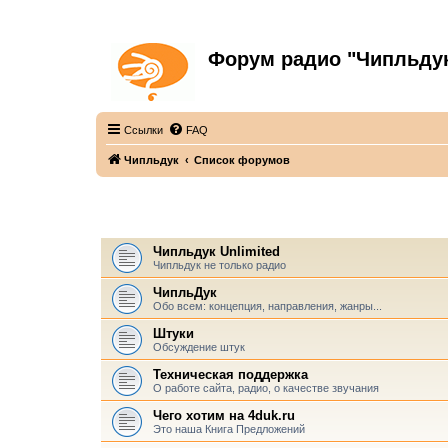
Форум радио "Чипльду
С неограниченной безответственностью
Ссылки
FAQ
Чипльдук
Список форумов
ЧИПЛЬДУК
Чипльдук Unlimited
Чипльдук не только радио
ЧипльДук
Обо всем: концепция, направления, жанры...
Штуки
Обсуждение штук
Техническая поддержка
О работе сайта, радио, о качестве звучания
Чего хотим на 4duk.ru
Это наша Книга Предложений