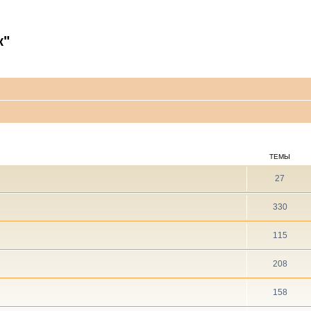
к"
ТЕМЫ
27
330
115
208
158