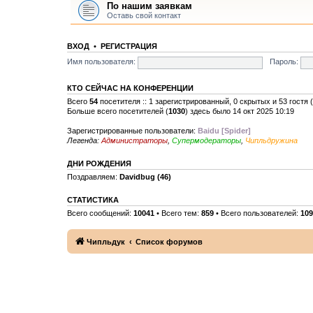
По нашим заявкам
Оставь свой контакт
ВХОД
•
РЕГИСТРАЦИЯ
Имя пользователя:
Пароль:
КТО СЕЙЧАС НА КОНФЕРЕНЦИИ
Всего
54
посетителя :: 1 зарегистрированный, 0 скрытых и 53 гостя
Больше всего посетителей (
1030
) здесь было 14 окт 2025 10:19
Зарегистрированные пользователи:
Baidu [Spider]
Легенда:
Администраторы
,
Супермодераторы
,
Чипльдружина
ДНИ РОЖДЕНИЯ
Поздравляем:
Davidbug
(46)
СТАТИСТИКА
Всего сообщений:
10041
• Всего тем:
859
• Всего пользователей:
109
Чипльдук
Список форумов