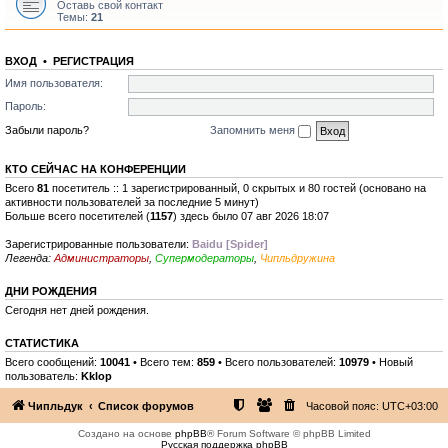
Оставь свой контакт
Темы:
21
ВХОД
•
РЕГИСТРАЦИЯ
Имя пользователя:
Пароль:
Забыли пароль?
Запомнить меня
КТО СЕЙЧАС НА КОНФЕРЕНЦИИ
Всего
81
посетитель :: 1 зарегистрированный, 0 скрытых и 80 гостей (основано на
активности пользователей за последние 5 минут)
Больше всего посетителей (
1157
) здесь было 07 авг 2026 18:07
Зарегистрированные пользователи:
Baidu [Spider]
Легенда:
Администраторы
,
Супермодераторы
,
Чипльдружина
ДНИ РОЖДЕНИЯ
Сегодня нет дней рождения.
СТАТИСТИКА
Всего сообщений:
10041
• Всего тем:
859
• Всего пользователей:
10979
• Новый
пользователь:
Kklop
Чипльдук
Список форумов
Часовой пояс:
UTC+03:00
Создано на основе
phpBB
® Forum Software © phpBB Limited
Русская поддержка phpBB