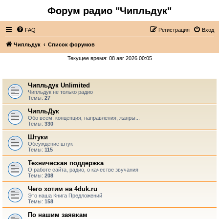
Форум радио "Чипльдук"
FAQ
Регистрация
Вход
Чипльдук
Список форумов
Текущее время: 08 авг 2026 00:05
ЧипльДук
Чипльдук Unlimited
Чипльдук не только радио
Темы:
27
ЧипльДук
Обо всем: концепция, направления, жанры...
Темы:
330
Штуки
Обсуждение штук
Темы:
115
Техническая поддержка
О работе сайта, радио, о качестве звучания
Темы:
208
Чего хотим на 4duk.ru
Это наша Книга Предложений
Темы:
158
По нашим заявкам