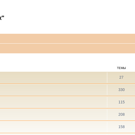
к"
ТЕМЫ
27
330
115
208
158