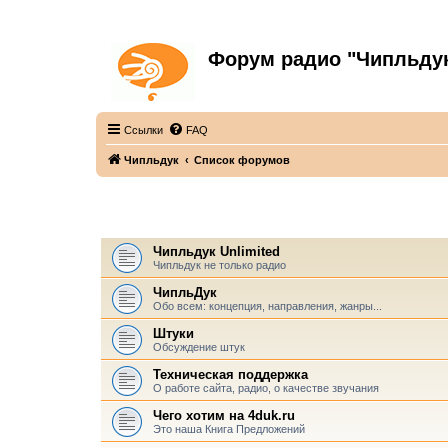
Форум радио "Чипльду
С неограниченной безответственностью
Ссылки
FAQ
Чипльдук
Список форумов
ЧИПЛЬДУК
Чипльдук Unlimited
Чипльдук не только радио
ЧипльДук
Обо всем: концепция, направления, жанры...
Штуки
Обсуждение штук
Техническая поддержка
О работе сайта, радио, о качестве звучания
Чего хотим на 4duk.ru
Это наша Книга Предложений