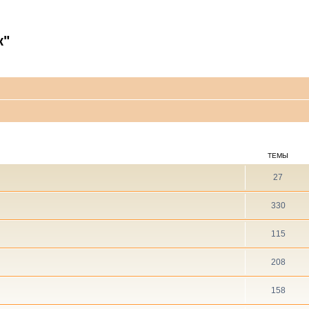
к"
ТЕМЫ
27
330
115
208
158