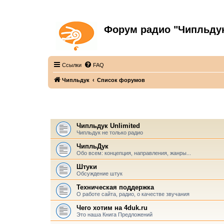
Форум радио "Чипльду
С неограниченной безответственностью
Ссылки
FAQ
Чипльдук
Список форумов
ЧИПЛЬДУК
Чипльдук Unlimited
Чипльдук не только радио
ЧипльДук
Обо всем: концепция, направления, жанры...
Штуки
Обсуждение штук
Техническая поддержка
О работе сайта, радио, о качестве звучания
Чего хотим на 4duk.ru
Это наша Книга Предложений