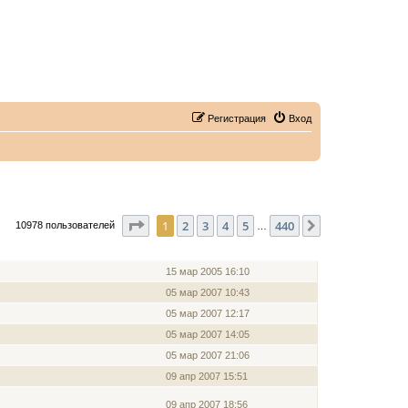
Регистрация
Вход
Страница
1
из
440
1
2
3
4
5
440
След.
10978 пользователей
…
ЗАРЕГИСТРИРОВАН
15 мар 2005 16:10
05 мар 2007 10:43
05 мар 2007 12:17
05 мар 2007 14:05
05 мар 2007 21:06
09 апр 2007 15:51
09 апр 2007 18:56