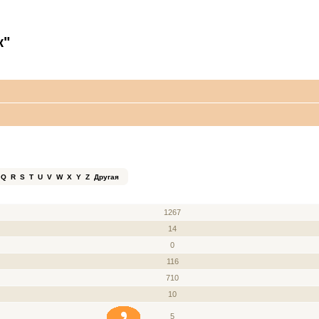
к"
Q
R
S
T
U
V
W
X
Y
Z
Другая
ЗВАНИЕ
СООБЩЕНИЯ
1267
14
0
116
710
10
5