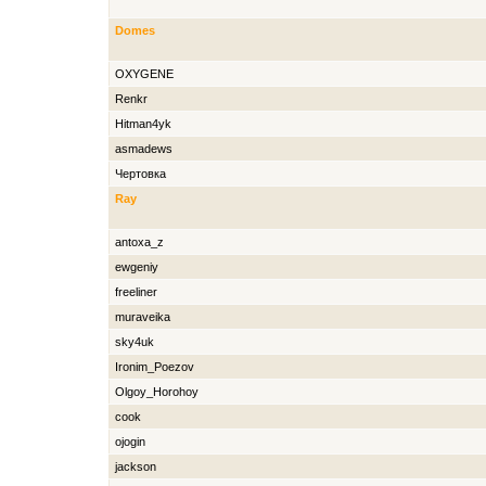
Domes
OXYGENE
Renkr
Hitman4yk
asmadews
Чертовка
Ray
antoxa_z
ewgeniy
freeliner
muraveika
sky4uk
Ironim_Poezov
Olgoy_Horohoy
cook
ojogin
jackson