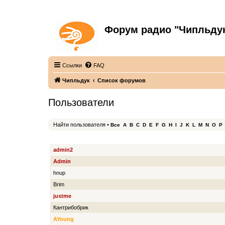
Форум радио "Чипльду
С неограниченной безответственностью
Ссылки
FAQ
Чипльдук
Список форумов
Пользователи
Найти пользователя
•
Все
A
B
C
D
E
F
G
H
I
J
K
L
M
N
O
P
ИМЯ ПОЛЬЗОВАТЕЛЯ
admin2
Admin
hnup
Brim
justme
Кантрибобрик
AYoung