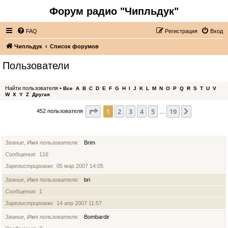
Форум радио "Чипльдук"
FAQ
Регистрация
Вход
Чипльдук
Список форумов
Пользователи
Найти пользователя
•
Все
A
B
C
D
E
F
G
H
I
J
K
L
M
N
O
P
Q
R
S
T
U
V
W
X
Y
Z
Другая
Страница
1
из
19
1
2
3
4
5
19
След.
452 пользователя
…
ИМЯ ПОЛЬЗОВАТЕЛЯ
Звание, Имя пользователя
Brim
Сообщения
116
Зарегистрирован
05 мар 2007 14:05
Звание, Имя пользователя
bri
Сообщения
1
Зарегистрирован
14 апр 2007 11:57
Звание, Имя пользователя
Bombardir