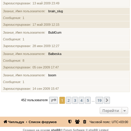
Зарегистрирован
13 май 2009 23:49
Звание, Имя пользователя
brain_slug
Сообщения
1
Зарегистрирован
17 май 2009 12:15
Звание, Имя пользователя
BublGum
Сообщения
1
Зарегистрирован
28 июн 2009 12:27
Звание, Имя пользователя
Balbeska
Сообщения
8
Зарегистрирован
05 сен 2009 17:47
Звание, Имя пользователя
boom
Сообщения
1
Зарегистрирован
14 сен 2009 15:47
Страница
1
из
19
1
2
3
4
5
19
След.
452 пользователя
…
Перейти
Чипльдук
Список форумов
Часовой пояс:
UTC+03:00
Создано на основе
phpBB
® Forum Software © phpBB Limited