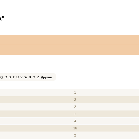
к"
Q
R
S
T
U
V
W
X
Y
Z
Другая
ЗВАНИЕ
СООБЩЕНИЯ
1
2
2
1
4
16
2