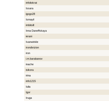
infoliokrat
Issara
igogo28
Ismayil
imbitsill
Inna Daneffskaya
ierani
Ivanwinkle
irondivizion
iron
i.m.barabanov
inache
isikora
irina
info1215
Iulia
Igor
Iruga