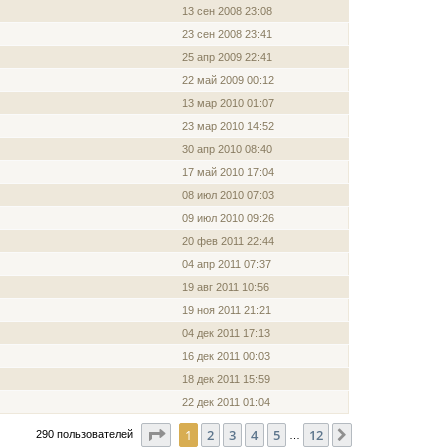
13 сен 2008 23:08
23 сен 2008 23:41
25 апр 2009 22:41
22 май 2009 00:12
13 мар 2010 01:07
23 мар 2010 14:52
30 апр 2010 08:40
17 май 2010 17:04
08 июл 2010 07:03
09 июл 2010 09:26
20 фев 2011 22:44
04 апр 2011 07:37
19 авг 2011 10:56
19 ноя 2011 21:21
04 дек 2011 17:13
16 дек 2011 00:03
18 дек 2011 15:59
22 дек 2011 01:04
Страница
1
из
12
1
2
3
4
5
12
След.
290 пользователей
…