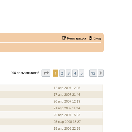
Регистрация
Вход
Страница
1
из
12
1
2
3
4
5
12
След.
290 пользователей
…
ЗАРЕГИСТРИРОВАН
12 апр 2007 12:05
17 апр 2007 21:46
20 апр 2007 12:19
21 апр 2007 11:24
26 апр 2007 15:03
25 мар 2008 13:27
15 апр 2008 22:35