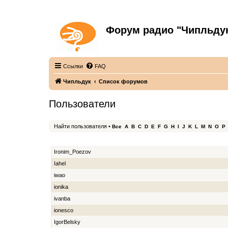
Форум радио "Чипльду
С неограниченной безответственностью
Ссылки
FAQ
Чипльдук
Список форумов
Пользователи
Найти пользователя
•
Все
A
B
C
D
E
F
G
H
I
J
K
L
M
N
O
P
ИМЯ ПОЛЬЗОВАТЕЛЯ
Ironim_Poezov
Iahel
iwao
ionika
ivanba
ionesco
IgorBelsky