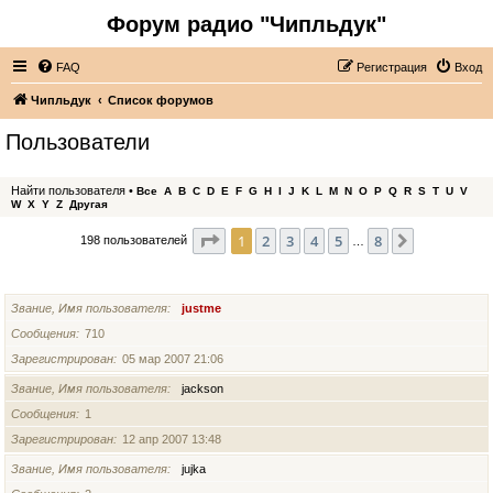
Форум радио "Чипльдук"
FAQ
Регистрация
Вход
Чипльдук
Список форумов
Пользователи
Найти пользователя
•
Все
A
B
C
D
E
F
G
H
I
J
K
L
M
N
O
P
Q
R
S
T
U
V
W
X
Y
Z
Другая
Страница
1
из
8
1
2
3
4
5
8
След.
198 пользователей
…
ИМЯ ПОЛЬЗОВАТЕЛЯ
Звание, Имя пользователя
justme
Сообщения
710
Зарегистрирован
05 мар 2007 21:06
Звание, Имя пользователя
jackson
Сообщения
1
Зарегистрирован
12 апр 2007 13:48
Звание, Имя пользователя
jujka