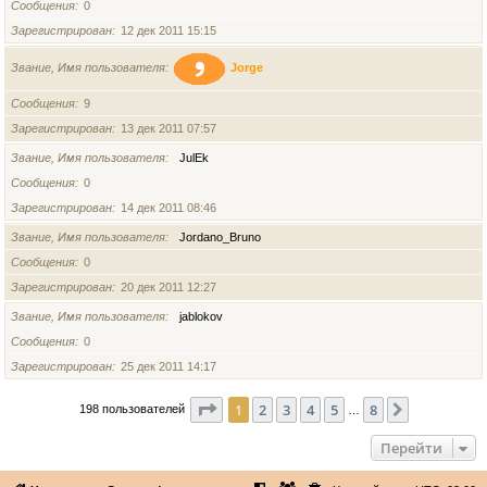
Сообщения
0
Зарегистрирован
12 дек 2011 15:15
Звание, Имя пользователя
Jorge
Сообщения
9
Зарегистрирован
13 дек 2011 07:57
Звание, Имя пользователя
JulEk
Сообщения
0
Зарегистрирован
14 дек 2011 08:46
Звание, Имя пользователя
Jordano_Bruno
Сообщения
0
Зарегистрирован
20 дек 2011 12:27
Звание, Имя пользователя
jablokov
Сообщения
0
Зарегистрирован
25 дек 2011 14:17
Страница
1
из
8
1
2
3
4
5
8
След.
198 пользователей
…
Перейти