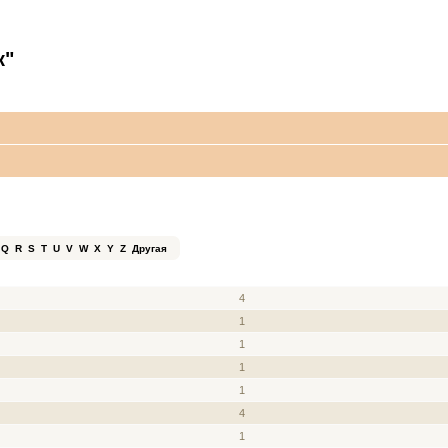
к"
Q
R
S
T
U
V
W
X
Y
Z
Другая
ЗВАНИЕ
СООБЩЕНИЯ
4
1
1
1
1
4
1