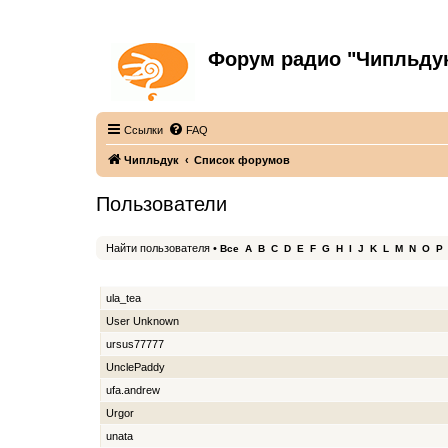
Форум радио "Чипльду
С неограниченной безответственностью
Ссылки
FAQ
Чипльдук
Список форумов
Пользователи
Найти пользователя
•
Все
A
B
C
D
E
F
G
H
I
J
K
L
M
N
O
P
ИМЯ ПОЛЬЗОВАТЕЛЯ
ula_tea
User Unknown
ursus77777
UnclePaddy
ufa.andrew
Urgor
unata