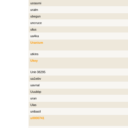
ustasmi
uralm
ubegun
uncruce
ulius
ua4ka
Uranium
utkins
Ukey
Unit-38295
ua1wbv
uavnal
Uuubbp
uran
Ulas
unibasil
u0000741