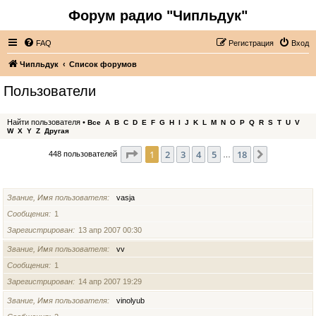
Форум радио "Чипльдук"
FAQ
Регистрация
Вход
Чипльдук
Список форумов
Пользователи
Найти пользователя
•
Все
A
B
C
D
E
F
G
H
I
J
K
L
M
N
O
P
Q
R
S
T
U
V
W
X
Y
Z
Другая
Страница
1
из
18
1
2
3
4
5
18
След.
448 пользователей
…
ИМЯ ПОЛЬЗОВАТЕЛЯ
Звание, Имя пользователя
vasja
Сообщения
1
Зарегистрирован
13 апр 2007 00:30
Звание, Имя пользователя
vv
Сообщения
1
Зарегистрирован
14 апр 2007 19:29
Звание, Имя пользователя
vinolyub