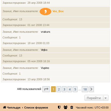
Зарегистрирован
28 апр 2008 18:44
Звание, Имя пользователя
Vee_Boe
Сообщения
13
Зарегистрирован
01 окт 2008 13:44
Звание, Имя пользователя
vrakurs
Сообщения
1
Зарегистрирован
18 окт 2008 01:03
Звание, Имя пользователя
Vejko
Сообщения
13
Зарегистрирован
05 ноя 2008 16:16
Звание, Имя пользователя
Vupino
Сообщения
1
Зарегистрирован
13 апр 2009 18:56
Страница
1
из
18
1
2
3
4
5
18
След.
448 пользователей
…
Перейти
Чипльдук
Список форумов
Часовой пояс:
UTC+03:00