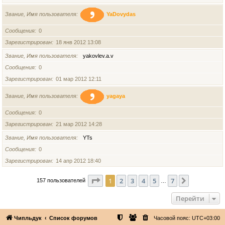
Звание, Имя пользователя
YaDovydas
Сообщения
0
Зарегистрирован
18 янв 2012 13:08
Звание, Имя пользователя
yakovlev.a.v
Сообщения
0
Зарегистрирован
01 мар 2012 12:11
Звание, Имя пользователя
yagaya
Сообщения
0
Зарегистрирован
21 мар 2012 14:28
Звание, Имя пользователя
YTs
Сообщения
0
Зарегистрирован
14 апр 2012 18:40
Страница
1
из
7
1
2
3
4
5
7
След.
157 пользователей
…
Перейти
Чипльдук
Список форумов
Часовой пояс:
UTC+03:00