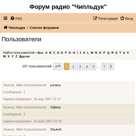
Форум радио "Чипльдук"
FAQ
Регистрация
Вход
Чипльдук
Список форумов
Пользователи
Найти пользователя
•
Все
A
B
C
D
E
F
G
H
I
J
K
L
M
N
O
P
Q
R
S
T
U
V
W
X
Y
Z
Другая
Страница
1
из
7
1
2
3
4
5
7
След.
157 пользователей
…
ИМЯ ПОЛЬЗОВАТЕЛЯ
Звание, Имя пользователя
yuraxa
Сообщения
7
Зарегистрирован
15 апр 2007 21:17
Звание, Имя пользователя
Yuliana
Сообщения
2
Зарегистрирован
02 май 2007 02:34
Звание, Имя пользователя
УльянА