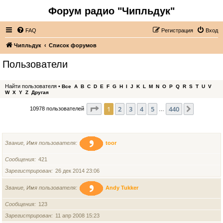
Форум радио "Чипльдук"
FAQ
Регистрация
Вход
Чипльдук
Список форумов
Пользователи
Найти пользователя
•
Все
A
B
C
D
E
F
G
H
I
J
K
L
M
N
O
P
Q
R
S
T
U
V
W
X
Y
Z
Другая
Страница
1
из
440
1
2
3
4
5
440
След.
10978 пользователей
…
ИМЯ ПОЛЬЗОВАТЕЛЯ
Звание, Имя пользователя
toor
Сообщения
421
Зарегистрирован
26 дек 2014 23:06
Звание, Имя пользователя
Andy Tukker
Сообщения
123
Зарегистрирован
11 апр 2008 15:23