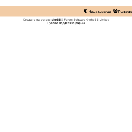
Наша команда
Пользов
Создано на основе
phpBB
® Forum Software © phpBB Limited
Русская поддержка phpBB