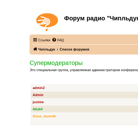
Форум радио "Чипльду
С неограниченной безответственностью
Ссылки
FAQ
Чипльдук
Список форумов
Супермодераторы
Это специальная группа, управляемая администратором конференц
ЧЛЕНЫ ГРУППЫ
admin2
Admin
justme
4duk4
Gnus_mumrik