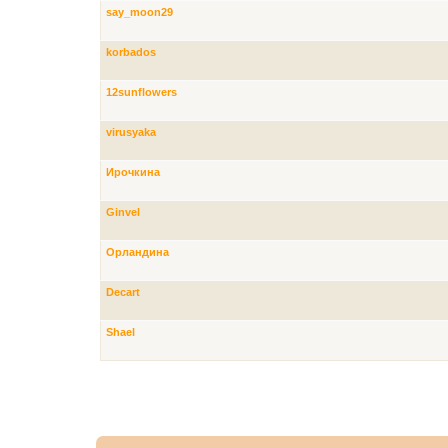
say_moon29
korbados
12sunflowers
virusyaka
Ирочкина
Ginvel
Орландина
Decart
Shael