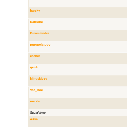
harsky
Katrione
Dreamlander
putopelatudo
cacher
gen4
MinusMozg
Vee_Boe
nuzzle
SugarVoice
4i4ka