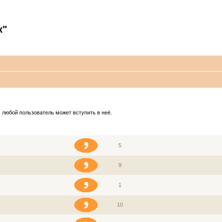
к"
 любой пользователь может вступить в неё.
ЗВАНИЕ
СООБЩЕНИЯ
5
9
1
10