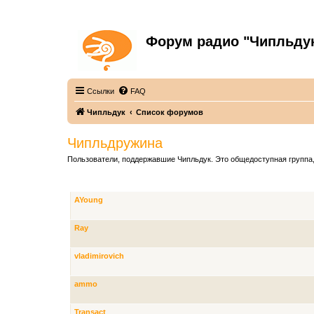
Форум радио "Чипльду
С неограниченной безответственностью
Ссылки
FAQ
Чипльдук
Список форумов
Чипльдружина
Пользователи, поддержавшие Чипльдук. Это общедоступная группа,
ЧЛЕНЫ ГРУППЫ
AYoung
Ray
vladimirovich
ammo
Transact