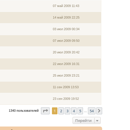
07 май 2009 11:43
14 май 2009 22:25
03 июл 2009 00:34
07 июл 2009 09:50
20 июл 2009 20:42
22 июл 2009 16:31
25 июл 2009 23:21
11 сен 2009 13:53
23 сен 2009 19:52
Страница
1
из
54
1
2
3
4
5
54
След.
1340 пользователей
…
Перейти