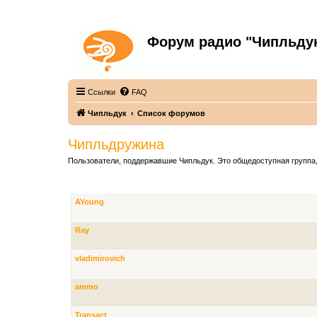
Форум радио "Чипльду
С неограниченной безответственностью
Ссылки
FAQ
Чипльдук
Список форумов
Чипльдружина
Пользователи, поддержавшие Чипльдук. Это общедоступная группа,
ЧЛЕНЫ ГРУППЫ
AYoung
Ray
vladimirovich
ammo
Transact