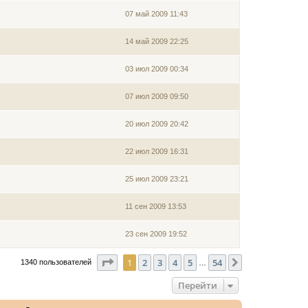
07 май 2009 11:43
14 май 2009 22:25
03 июл 2009 00:34
07 июл 2009 09:50
20 июл 2009 20:42
22 июл 2009 16:31
25 июл 2009 23:21
11 сен 2009 13:53
23 сен 2009 19:52
Страница
1
из
54
1
2
3
4
5
54
След.
1340 пользователей
…
Перейти