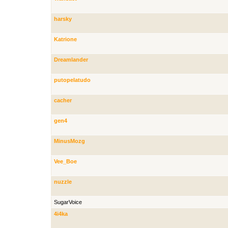
harsky
Katrione
Dreamlander
putopelatudo
cacher
gen4
MinusMozg
Vee_Boe
nuzzle
SugarVoice
4i4ka