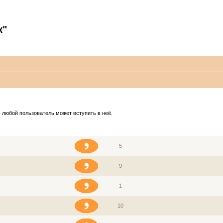
к"
 любой пользователь может вступить в неё.
ЗВАНИЕ
СООБЩЕНИЯ
5
9
1
10