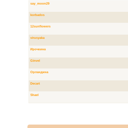
say_moon29
korbados
12sunflowers
virusyaka
Ирочкина
Ginvel
Орландина
Decart
Shael