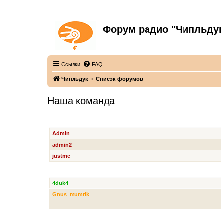
Форум радио "Чипльду
С неограниченной безответственностью
Ссылки
FAQ
Чипльдук
Список форумов
Наша команда
АДМИНИСТРАТОРЫ
Admin
admin2
justme
СУПЕРМОДЕРАТОРЫ
4duk4
Gnus_mumrik