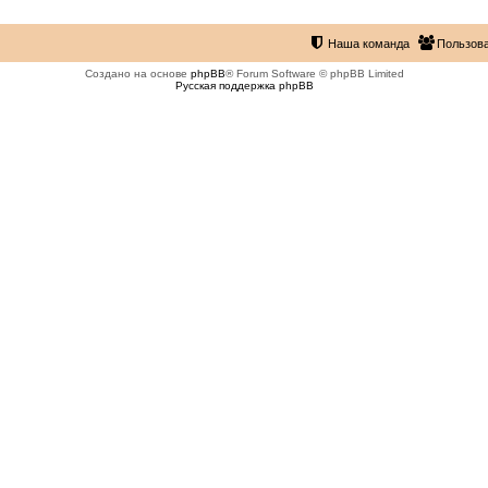
Наша команда
Пользов
Создано на основе
phpBB
® Forum Software © phpBB Limited
Русская поддержка phpBB