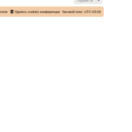
Перейти
атели
Удалить cookies конференции
Часовой пояс:
UTC+03:00