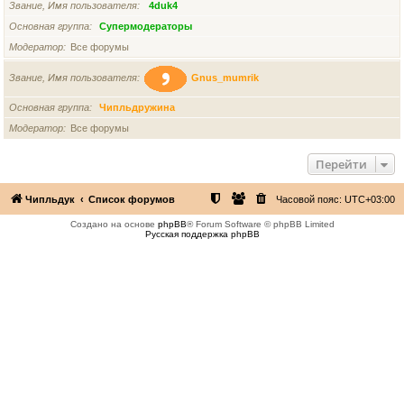
Звание, Имя пользователя
4duk4
Основная группа
Супермодераторы
Модератор
Все форумы
Звание, Имя пользователя
Gnus_mumrik
Основная группа
Чипльдружина
Модератор
Все форумы
Перейти
Чипльдук
Список форумов
Часовой пояс:
UTC+03:00
Создано на основе
phpBB
® Forum Software © phpBB Limited
Русская поддержка phpBB