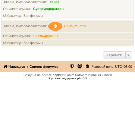
Звание, Имя пользователя
4duk4
Основная группа
Супермодераторы
Модератор
Все форумы
Звание, Имя пользователя
Gnus_mumrik
Основная группа
Чипльдружина
Модератор
Все форумы
Перейти
Чипльдук
Список форумов
Часовой пояс:
UTC+03:00
Создано на основе
phpBB
® Forum Software © phpBB Limited
Русская поддержка phpBB