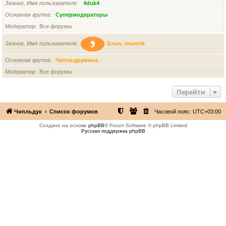
Звание, Имя пользователя
4duk4
Основная группа
Супермодераторы
Модератор
Все форумы
Звание, Имя пользователя
Gnus_mumrik
Основная группа
Чипльдружина
Модератор
Все форумы
Перейти
Чипльдук
Список форумов
Часовой пояс:
UTC+03:00
Создано на основе
phpBB
® Forum Software © phpBB Limited
Русская поддержка phpBB