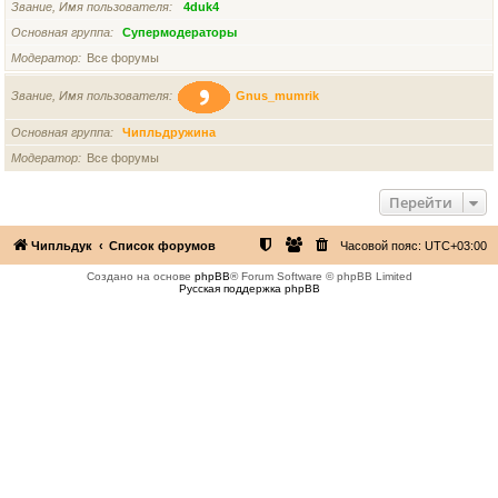
Звание, Имя пользователя
4duk4
Основная группа
Супермодераторы
Модератор
Все форумы
Звание, Имя пользователя
Gnus_mumrik
Основная группа
Чипльдружина
Модератор
Все форумы
Перейти
Чипльдук
Список форумов
Часовой пояс:
UTC+03:00
Создано на основе
phpBB
® Forum Software © phpBB Limited
Русская поддержка phpBB