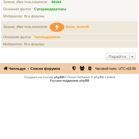
Звание, Имя пользователя
4duk4
Основная группа
Супермодераторы
Модератор
Все форумы
Звание, Имя пользователя
Gnus_mumrik
Основная группа
Чипльдружина
Модератор
Все форумы
Перейти
Чипльдук
Список форумов
Часовой пояс:
UTC+03:00
Создано на основе
phpBB
® Forum Software © phpBB Limited
Русская поддержка phpBB