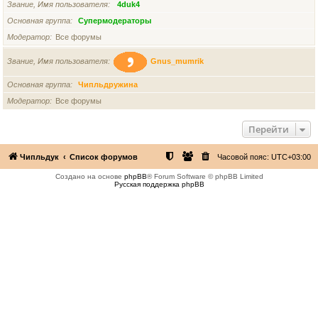
Звание, Имя пользователя
4duk4
Основная группа
Супермодераторы
Модератор
Все форумы
Звание, Имя пользователя
Gnus_mumrik
Основная группа
Чипльдружина
Модератор
Все форумы
Перейти
Чипльдук
Список форумов
Часовой пояс:
UTC+03:00
Создано на основе
phpBB
® Forum Software © phpBB Limited
Русская поддержка phpBB