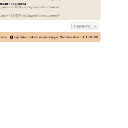
еская поддержка
щения / 66.67% сообщений пользователя)
щения / 66.67% сообщений пользователя)
Перейти
атели
Удалить cookies конференции
Часовой пояс:
UTC+03:00