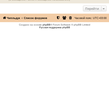
Перейти
Чипльдук
Список форумов
Часовой пояс:
UTC+03:00
Создано на основе
phpBB
® Forum Software © phpBB Limited
Русская поддержка phpBB