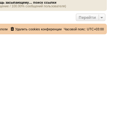
щь засыпающему… поиск ссылки
щение / 100.00% сообщений пользователя)
Перейти
атели
Удалить cookies конференции
Часовой пояс:
UTC+03:00