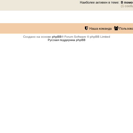
Наиболее активен в теме:
В помо
(1 сооб
Наша команда
Пользов
Создано на основе
phpBB
® Forum Software © phpBB Limited
Русская поддержка phpBB