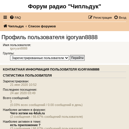
Форум радио "Чипльдук"
FAQ
Регистрация
Вход
Чипльдук
Список форумов
Профиль пользователя igoryan8888
Имя пользователя:
igoryan8888
Группы:
КОНТАКТНАЯ ИНФОРМАЦИЯ ПОЛЬЗОВАТЕЛЯ IGORYAN8888
СТАТИСТИКА ПОЛЬЗОВАТЕЛЯ
Зарегистрирован:
21 июн 2020 10:52
Последнее посещение:
24 авг 2020 03:49
Всего сообщений:
3
(0.03% всех сообщений / 0.00 сообщений в день)
Наиболее активен в форуме:
Чего хотим на 4duk.ru
(2 сообщения / 66.67% сообщений пользователя)
Наиболее активен в теме:
есть приложение ?
(2 сообщения / 66.67% сообщений пользователя)