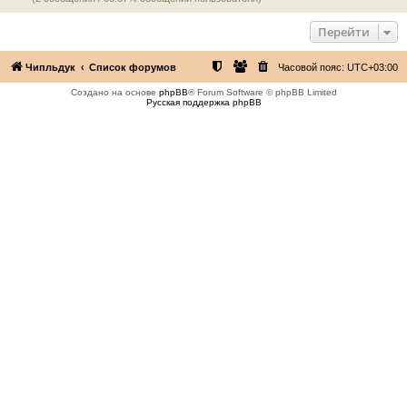
Перейти
Чипльдук
Список форумов
Часовой пояс:
UTC+03:00
Создано на основе
phpBB
® Forum Software © phpBB Limited
Русская поддержка phpBB