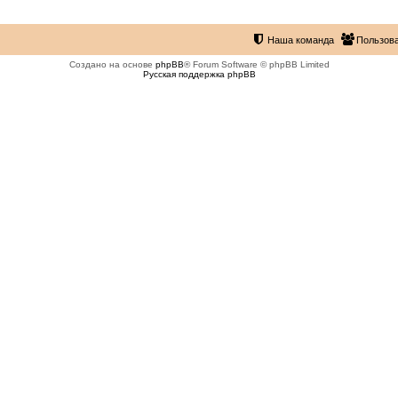
Наша команда
Пользов
Создано на основе
phpBB
® Forum Software © phpBB Limited
Русская поддержка phpBB