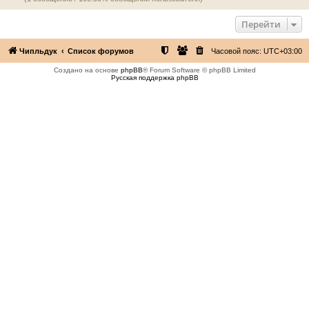
Перейти
Чипльдук
Список форумов
Часовой пояс:
UTC+03:00
Создано на основе
phpBB
® Forum Software © phpBB Limited
Русская поддержка phpBB