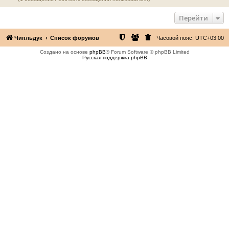
Перейти
Чипльдук
Список форумов
Часовой пояс:
UTC+03:00
Создано на основе
phpBB
® Forum Software © phpBB Limited
Русская поддержка phpBB