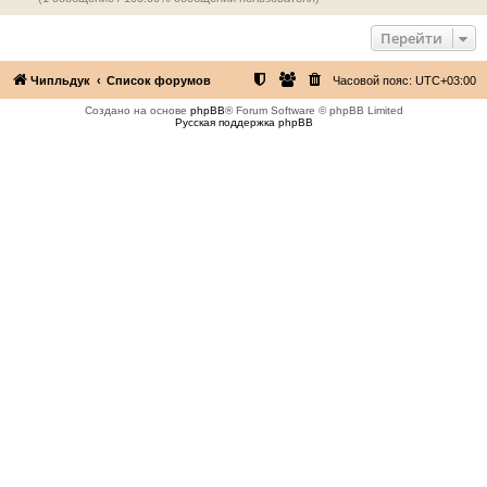
Перейти
Чипльдук
Список форумов
Часовой пояс:
UTC+03:00
Создано на основе
phpBB
® Forum Software © phpBB Limited
Русская поддержка phpBB