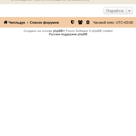
Перейти
Чипльдук
Список форумов
Часовой пояс:
UTC+03:00
Создано на основе
phpBB
® Forum Software © phpBB Limited
Русская поддержка phpBB