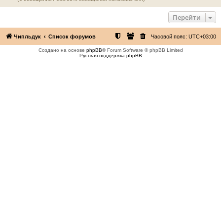
Перейти
Чипльдук
Список форумов
Часовой пояс:
UTC+03:00
Создано на основе
phpBB
® Forum Software © phpBB Limited
Русская поддержка phpBB